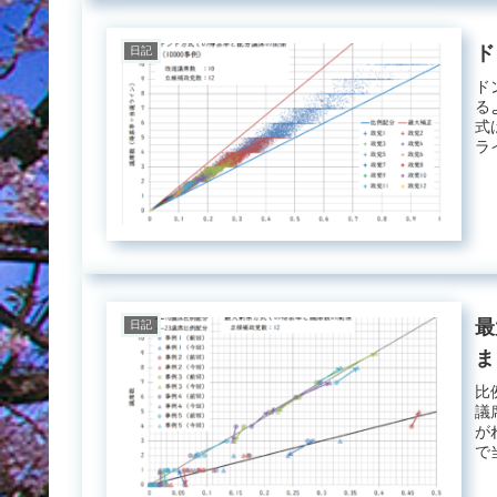
ド
日記
ド
る
式
ラ
何..
最
日記
ま
比
議
が
で
席..