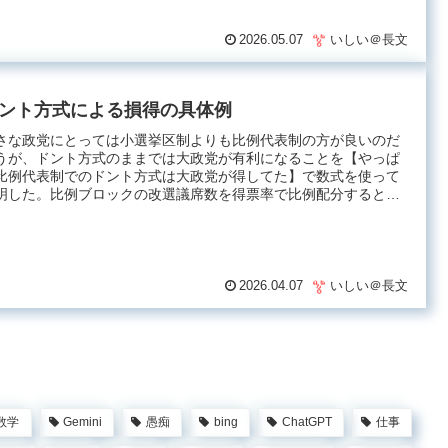
2026.05.07
いしい＠長文
ント方式による損得の具体例
さな政党にとっては小選挙区制よりも比例代表制の方が良いのだ
うが、ドント方式のままでは大政党が有利になることを【やっぱ
比例代表制でのドント方式は大政党が得してた】で数式を使って
明した。比例ブロックの改選議席数を得票率で比例配分すると
.
2026.04.07
いしい＠長文
数学
Gemini
愚痴
bing
ChatGPT
仕事