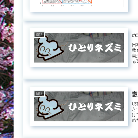
#
日記
日
数
憲
る
ず、
憲
日記
現
き
け
め