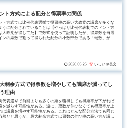
ント方式による配分と得票率の関係
ント方式では比例代表選挙で得票率の高い大政党の議席が多くな
ように配分されていることは【やっぱり比例代表制でのドント方
は大政党が得してた】で数式を使って証明したが、得票数を当選
インの票数で割って得られた配分の小数部分である「端数」が
.
2026.05.25
いしい＠長文
大剰余方式で得票数を増やしても議席が減ってし
う理由
例代表選挙で前回よりも多くの票を獲得しても得票率が下がれば
席を減らす可能性がある。逆に、票数が伸びなくても得票率が上
れば議席を増やす可能性がある。これはどんな配分方法でも同じ
当然だと思うが、最大剰余方式では票数の伸び率の高い方が議
.