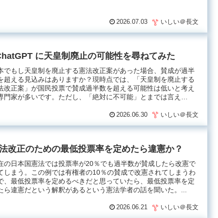
2026.07.03
いしい＠長文
ChatGPT に天皇制廃止の可能性を尋ねてみた
本でもし天皇制を廃止する憲法改正案があった場合、賛成が過半
を超える見込みはありますか？現時点では、「天皇制を廃止する
法改正案」が国民投票で賛成過半数を超える可能性は低いと考え
専門家が多いです。ただし、「絶対に不可能」とまでは言え
...
2026.06.30
いしい＠長文
法改正のための最低投票率を定めたら違憲か？
在の日本国憲法では投票率が20％でも過半数が賛成したら改憲で
てしまう。この例では有権者の10％の賛成で改憲されてしまうわ
で、最低投票率を定めるべきだと思っていたら、最低投票率を定
たら違憲だという解釈があるという憲法学者の話を聞いた。...
2026.06.21
いしい＠長文