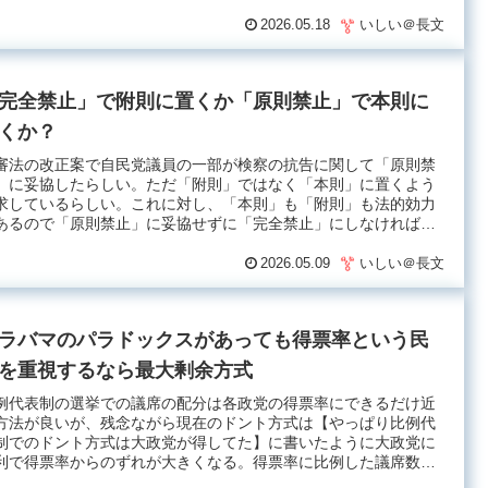
2026.05.18
いしい＠長文
完全禁止」で附則に置くか「原則禁止」で本則に
くか？
審法の改正案で自民党議員の一部が検察の抗告に関して「原則禁
」に妥協したらしい。ただ「附則」ではなく「本則」に置くよう
求しているらしい。これに対し、「本則」も「附則」も法的効力
あるので「原則禁止」に妥協せずに「完全禁止」にしなければ
.
2026.05.09
いしい＠長文
ラバマのパラドックスがあっても得票率という民
を重視するなら最大剰余方式
例代表制の選挙での議席の配分は各政党の得票率にできるだけ近
方法が良いが、残念ながら現在のドント方式は【やっぱり比例代
制でのドント方式は大政党が得してた】に書いたように大政党に
利で得票率からのずれが大きくなる。得票率に比例した議席数
.