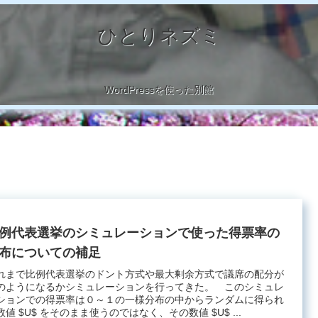
ひとりネズミ
WordPressを使った別館
例代表選挙のシミュレーションで使った得票率の
布についての補足
れまで比例代表選挙のドント方式や最大剰余方式で議席の配分が
のようになるかシミュレーションを行ってきた。 このシミュレ
ションでの得票率は０～１の一様分布の中からランダムに得られ
数値 $U$ をそのまま使うのではなく、その数値 $U$ ...