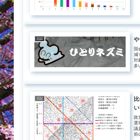
や
日記
国
減
対
多
る..
比
日記
い
政
選
議
前
ら、