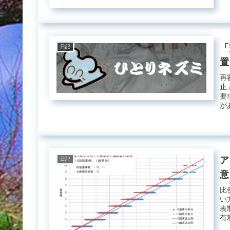
「
日記
置
再
止
要
が
い..
ア
日記
意
比
い
表
有
の..