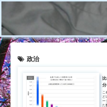
政治
比
日記
分
こ
ど
ー
た