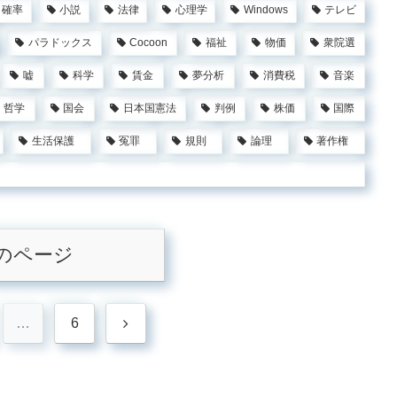
確率
小説
法律
心理学
Windows
テレビ
パラドックス
Cocoon
福祉
物価
衆院選
嘘
科学
賃金
夢分析
消費税
音楽
哲学
国会
日本国憲法
判例
株価
国際
生活保護
冤罪
規則
論理
著作権
のページ
次
…
6
へ