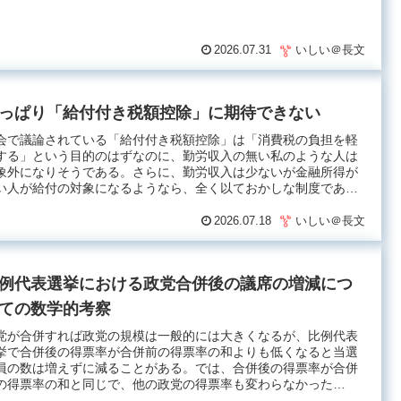
2026.07.31
いしい＠長文
っぱり「給付付き税額控除」に期待できない
会で議論されている「給付付き税額控除」は「消費税の負担を軽
する」という目的のはずなのに、勤労収入の無い私のような人は
象外になりそうである。さらに、勤労収入は少ないが金融所得が
い人が給付の対象になるようなら、全く以ておかしな制度であ
.
2026.07.18
いしい＠長文
例代表選挙における政党合併後の議席の増減につ
ての数学的考察
党が合併すれば政党の規模は一般的には大きくなるが、比例代表
挙で合併後の得票率が合併前の得票率の和よりも低くなると当選
員の数は増えずに減ることがある。では、合併後の得票率が合併
の得票率の和と同じで、他の政党の得票率も変わらなかった
...