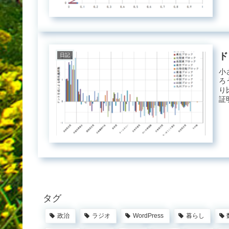
ド
日記
小
ろ
り
証
整..
タグ
政治
ラジオ
WordPress
暮らし