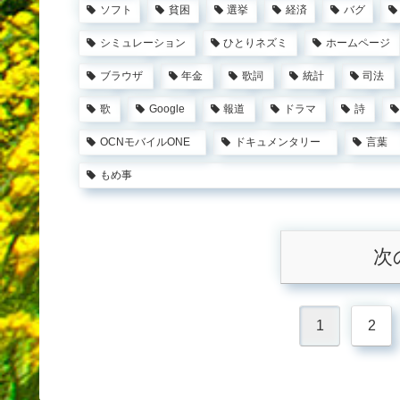
ソフト
貧困
選挙
経済
バグ
シミュレーション
ひとりネズミ
ホームページ
ブラウザ
年金
歌詞
統計
司法
歌
Google
報道
ドラマ
詩
OCNモバイルONE
ドキュメンタリー
言葉
もめ事
次
1
2