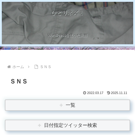
ひとりネズミ
WordPressを使った別館
ホーム
ＳＮＳ
ＳＮＳ
2022.03.17
2025.11.11
一覧
日付指定ツイッター検索