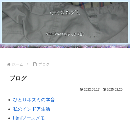
ひとりネズミ
WordPressを使った別館
ホーム
ブログ
ブログ
2022.03.17
2025.02.20
ひとりネズミの本音
私のインドア生活
htmlソースメモ