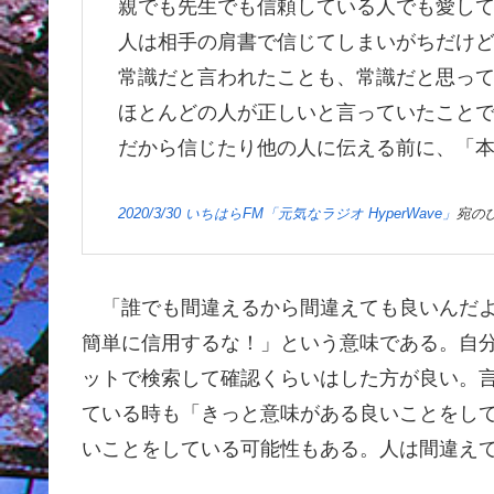
親でも先生でも信頼している人でも愛し
人は相手の肩書で信じてしまいがちだけ
常識だと言われたことも、常識だと思っ
ほとんどの人が正しいと言っていたこと
だから信じたり他の人に伝える前に、「
2020/3/30 いちはらFM「元気なラジオ HyperWave」
宛の
「誰でも間違えるから間違えても良いんだよ
簡単に信用するな！」という意味である。自
ットで検索して確認くらいはした方が良い。
ている時も「きっと意味がある良いことをし
いことをしている可能性もある。人は間違え