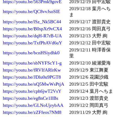
https://youtu.be/563Pmk9govE
2019/12/19 田中宏駿
2019/12/18 葉月へち
https://youtu.be/QC8vvJsoSlE
ま
https://youtu.be/lSz_Nk5BC44
2019/12/17 渡部貴史
https://youtu.be/B0spXr9vCX4
2019/12/16 岡田真弓
https://youtu.be/dqH-R7rB-UA
2019/12/13 大野 絢
https://youtu.be/TxfPhAVd6uY
2019/12/12 田中宏駿
2019/12/11 時澤香保
https://youtu.be/bcnHSiydhk0
里
https://youtu.be/sbNYFScY1-g
2019/12/10 綾瀬愛海
https://youtu.be/fRVIfARlrKw
2019/12/9 東江舞夏
https://youtu.be/JDlu0u9PGT8
2019/12/6 花園沙織
https://youtu.be/nQ5MwWsPtjA
2019/12/5 田中宏駿
https://youtu.be/cph6jwT2VsY
2019/12/4 葉月へちま
https://youtu.be/eg8nCe1IlBs
2019/12/3 渡部貴史
https://youtu.be/GLNoUjrybAA
2019/12/2 岡田真弓
https://youtu.be/zZFfeos7NM8
2019/11/29 大野 絢