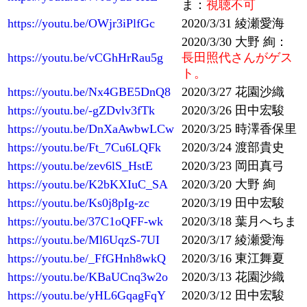
ま：
視聴不可
https://youtu.be/OWjr3iPlfGc
2020/3/31 綾瀬愛海
2020/3/30 大野 絢：
https://youtu.be/vCGhHrRau5g
長田照代さんがゲス
ト。
https://youtu.be/Nx4GBE5DnQ8
2020/3/27 花園沙織
https://youtu.be/-gZDvlv3fTk
2020/3/26 田中宏駿
https://youtu.be/DnXaAwbwLCw
2020/3/25 時澤香保里
https://youtu.be/Ft_7Cu6LQFk
2020/3/24 渡部貴史
https://youtu.be/zev6lS_HstE
2020/3/23 岡田真弓
https://youtu.be/K2bKXIuC_SA
2020/3/20 大野 絢
https://youtu.be/Ks0j8pIg-zc
2020/3/19 田中宏駿
https://youtu.be/37C1oQFF-wk
2020/3/18 葉月へちま
https://youtu.be/Ml6UqzS-7UI
2020/3/17 綾瀬愛海
https://youtu.be/_FfGHnh8wkQ
2020/3/16 東江舞夏
https://youtu.be/KBaUCnq3w2o
2020/3/13 花園沙織
https://youtu.be/yHL6GqagFqY
2020/3/12 田中宏駿