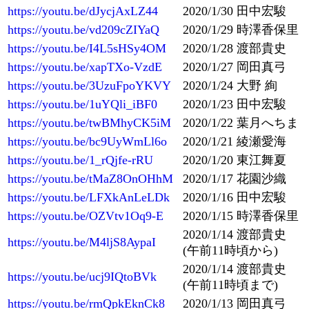
https://youtu.be/dJycjAxLZ44
2020/1/30 田中宏駿
https://youtu.be/vd209cZIYaQ
2020/1/29 時澤香保里
https://youtu.be/I4L5sHSy4OM
2020/1/28 渡部貴史
https://youtu.be/xapTXo-VzdE
2020/1/27 岡田真弓
https://youtu.be/3UzuFpoYKVY
2020/1/24 大野 絢
https://youtu.be/1uYQli_iBF0
2020/1/23 田中宏駿
https://youtu.be/twBMhyCK5iM
2020/1/22 葉月へちま
https://youtu.be/bc9UyWmLl6o
2020/1/21 綾瀬愛海
https://youtu.be/1_rQjfe-rRU
2020/1/20 東江舞夏
https://youtu.be/tMaZ8OnOHhM
2020/1/17 花園沙織
https://youtu.be/LFXkAnLeLDk
2020/1/16 田中宏駿
https://youtu.be/OZVtv1Oq9-E
2020/1/15 時澤香保里
2020/1/14 渡部貴史
https://youtu.be/M4ljS8AypaI
(午前11時頃から)
2020/1/14 渡部貴史
https://youtu.be/ucj9IQtoBVk
(午前11時頃まで)
https://youtu.be/rmQpkEknCk8
2020/1/13 岡田真弓