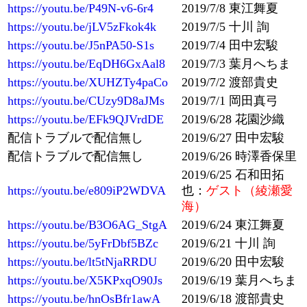
https://youtu.be/P49N-v6-6r4
2019/7/8 東江舞夏
https://youtu.be/jLV5zFkok4k
2019/7/5 十川 詢
https://youtu.be/J5nPA50-S1s
2019/7/4 田中宏駿
https://youtu.be/EqDH6GxAal8
2019/7/3 葉月へちま
https://youtu.be/XUHZTy4paCo
2019/7/2 渡部貴史
https://youtu.be/CUzy9D8aJMs
2019/7/1 岡田真弓
https://youtu.be/EFk9QJVrdDE
2019/6/28 花園沙織
配信トラブルで配信無し
2019/6/27 田中宏駿
配信トラブルで配信無し
2019/6/26 時澤香保里
2019/6/25 石和田拓
https://youtu.be/e809iP2WDVA
也：
ゲスト（綾瀬愛
海）
https://youtu.be/B3O6AG_StgA
2019/6/24 東江舞夏
https://youtu.be/5yFrDbf5BZc
2019/6/21 十川 詢
https://youtu.be/lt5tNjaRRDU
2019/6/20 田中宏駿
https://youtu.be/X5KPxqO90Js
2019/6/19 葉月へちま
https://youtu.be/hnOsBfr1awA
2019/6/18 渡部貴史