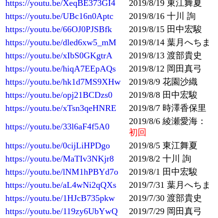
https://youtu.be/XeqBE373GI4
2019/8/19 東江舞夏
https://youtu.be/UBc16n0Aptc
2019/8/16 十川 詢
https://youtu.be/66OJ0PJSBfk
2019/8/15 田中宏駿
https://youtu.be/dled6xw5_mM
2019/8/14 葉月へちま
https://youtu.be/xIbS0GKgtrA
2019/8/13 渡部貴史
https://youtu.be/hiqA7EEpAQs
2019/8/12 岡田真弓
https://youtu.be/hk1d7MS9XHw
2019/8/9 花園沙織
https://youtu.be/opj21BCDzs0
2019/8/8 田中宏駿
https://youtu.be/xTsn3qeHNRE
2019/8/7 時澤香保里
2019/8/6 綾瀬愛海：
https://youtu.be/33l6aF4f5A0
初回
https://youtu.be/0cijLiHPDgo
2019/8/5 東江舞夏
https://youtu.be/MaTIv3NKjr8
2019/8/2 十川 詢
https://youtu.be/lNM1hPBYd7o
2019/8/1 田中宏駿
https://youtu.be/aL4wNi2qQXs
2019/7/31 葉月へちま
https://youtu.be/1HJcB735pkw
2019/7/30 渡部貴史
https://youtu.be/119zy6UbYwQ
2019/7/29 岡田真弓