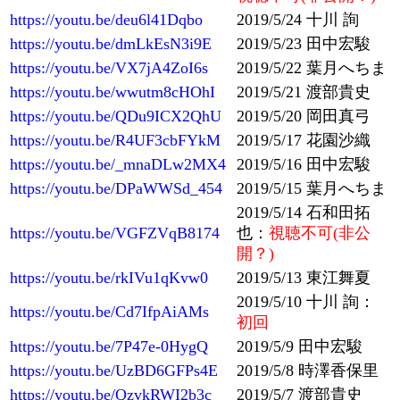
https://youtu.be/deu6l41Dqbo
2019/5/24 十川 詢
https://youtu.be/dmLkEsN3i9E
2019/5/23 田中宏駿
https://youtu.be/VX7jA4ZoI6s
2019/5/22 葉月へちま
https://youtu.be/wwutm8cHOhI
2019/5/21 渡部貴史
https://youtu.be/QDu9ICX2QhU
2019/5/20 岡田真弓
https://youtu.be/R4UF3cbFYkM
2019/5/17 花園沙織
https://youtu.be/_mnaDLw2MX4
2019/5/16 田中宏駿
https://youtu.be/DPaWWSd_454
2019/5/15 葉月へちま
2019/5/14 石和田拓
https://youtu.be/VGFZVqB8174
也：
視聴不可(非公
開？)
https://youtu.be/rkIVu1qKvw0
2019/5/13 東江舞夏
2019/5/10 十川 詢：
https://youtu.be/Cd7IfpAiAMs
初回
https://youtu.be/7P47e-0HygQ
2019/5/9 田中宏駿
https://youtu.be/UzBD6GFPs4E
2019/5/8 時澤香保里
https://youtu.be/QzvkRWI2b3c
2019/5/7 渡部貴史