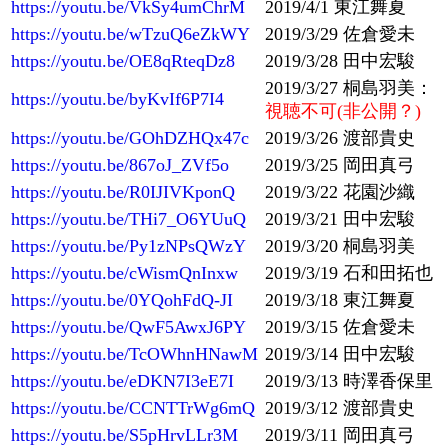
https://youtu.be/VkSy4umChrM
2019/4/1 東江舞夏
https://youtu.be/wTzuQ6eZkWY
2019/3/29 佐倉愛未
https://youtu.be/OE8qRteqDz8
2019/3/28 田中宏駿
2019/3/27 桐島羽美：
https://youtu.be/byKvIf6P7I4
視聴不可(非公開？)
https://youtu.be/GOhDZHQx47c
2019/3/26 渡部貴史
https://youtu.be/867oJ_ZVf5o
2019/3/25 岡田真弓
https://youtu.be/R0IJIVKponQ
2019/3/22 花園沙織
https://youtu.be/THi7_O6YUuQ
2019/3/21 田中宏駿
https://youtu.be/Py1zNPsQWzY
2019/3/20 桐島羽美
https://youtu.be/cWismQnInxw
2019/3/19 石和田拓也
https://youtu.be/0YQohFdQ-JI
2019/3/18 東江舞夏
https://youtu.be/QwF5AwxJ6PY
2019/3/15 佐倉愛未
https://youtu.be/TcOWhnHNawM
2019/3/14 田中宏駿
https://youtu.be/eDKN7I3eE7I
2019/3/13 時澤香保里
https://youtu.be/CCNTTrWg6mQ
2019/3/12 渡部貴史
https://youtu.be/S5pHrvLLr3M
2019/3/11 岡田真弓