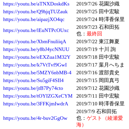
https://youtu.be/aTNXDoskdKs
2019/7/26 花園沙織
https://youtu.be/Q9hjqTUZauk
2019/7/25 田中宏駿
https://youtu.be/aipazjXO4qc
2019/7/24 時澤香保里
2019/7/23 石和田拓
https://youtu.be/lEuNTPcOUxc
也：
最終回
https://youtu.be/XbmFnuliiqA
2019/7/22 東江舞夏
https://youtu.be/y8bJ4ycNNUU
2019/7/19 十川 詢
https://youtu.be/eEXZua1M32Y
2019/7/18 田中宏駿
https://youtu.be/k7VtTvf9GwI
2019/7/17 葉月へちま
https://youtu.be/5MZY6nbMB-4
2019/7/16 渡部貴史
https://youtu.be/Su5giF4SII4
2019/7/15 岡田真弓
https://youtu.be/jtB7Py74cto
2019/7/12 花園沙織
https://youtu.be/tOYIZGXeCYM
2019/7/11 田中宏駿
https://youtu.be/3FFKjmIwdrA
2019/7/10 時澤香保里
2019/7/9 石和田拓
https://youtu.be/4r-buv2GgOw
也：
ゲスト（綾瀬愛
海）