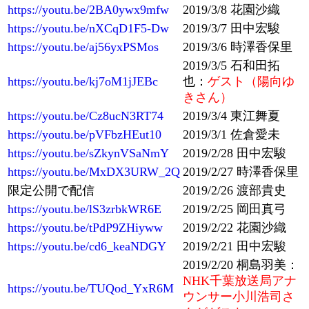
https://youtu.be/2BA0ywx9mfw
2019/3/8 花園沙織
https://youtu.be/nXCqD1F5-Dw
2019/3/7 田中宏駿
https://youtu.be/aj56yxPSMos
2019/3/6 時澤香保里
2019/3/5 石和田拓
https://youtu.be/kj7oM1jJEBc
也：
ゲスト（陽向ゆ
きさん）
https://youtu.be/Cz8ucN3RT74
2019/3/4 東江舞夏
https://youtu.be/pVFbzHEut10
2019/3/1 佐倉愛未
https://youtu.be/sZkynVSaNmY
2019/2/28 田中宏駿
https://youtu.be/MxDX3URW_2Q
2019/2/27 時澤香保里
限定公開で配信
2019/2/26 渡部貴史
https://youtu.be/lS3zrbkWR6E
2019/2/25 岡田真弓
https://youtu.be/tPdP9ZHiyww
2019/2/22 花園沙織
https://youtu.be/cd6_keaNDGY
2019/2/21 田中宏駿
2019/2/20 桐島羽美：
NHK千葉放送局アナ
https://youtu.be/TUQod_YxR6M
ウンサー小川浩司さ