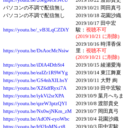
https://youtu.be/20egMGr9vcU
2019/10/22 渡部貴史
パソコンの不調で配信無し
2019/10/21 岡田真弓
パソコンの不調で配信無し
2019/10/18 花園沙織
2019/10/17 田中宏
https://youtu.be/_vB3LqCZDiY
駿：
視聴不可
(2019/10/21 に削除)
2019/10/16 時澤香保
https://youtu.be/DsAocMcNsiw
里：
視聴不可
(2019/10/21 に削除)
https://youtu.be/iDlA4DtbSt4
2019/10/15 綾瀬愛海
https://youtu.be/eaIZr1R9WYg
2019/10/14 東江舞夏
https://youtu.be/GS4nhXILbsY
2019/10/11 大野 絢
https://youtu.be/XZ6dfRyxi7A
2019/10/10 田中宏駿
https://youtu.be/iykVi2srXPA
2019/10/9 葉月へちま
https://youtu.be/qzeW3ptzQYI
2019/10/8 渡部貴史
https://youtu.be/Nx0wjNKm_zM
2019/10/7 岡田真弓
https://youtu.be/AdON-eyoWbc
2019/10/4 花園沙織
https://youtu.be/h92IpMN-ct8
2019/10/3 田中宏駿