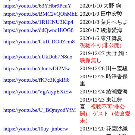
https://youtu.be/63YHbr9PcuY
2020/1/10 大野 絢
https://youtu.be/BMC2vQOhMbE
2020/1/9 田中宏駿
https://youtu.be/1R1HNU3Klp4
2020/1/8 葉月へちま
https://youtu.be/ddQwnoHiOG8
2020/1/7 綾瀬愛海
2020/1/6 東江舞夏：
https://youtu.be/Ck1CDOdZcm8
視聴不可(非公開)
2019/12/27 大野 絢：
https://youtu.be/uUkDub7N8uo
映像無し
https://youtu.be/qluntvDI2Mw
2019/12/26 田中宏駿
2019/12/25 時澤香保
https://youtu.be/fK7c3KgkRi8
里
https://youtu.be/VgAiypEXiEw
2019/12/24 綾瀬愛海
2019/12/23 東江舞
夏：
視聴不可(非公
https://youtu.be/U_BQmyodYfM
開)：ゲスト（佐倉愛
未）
https://youtu.be/I0uy_jmberw
2019/12/20 花園沙織