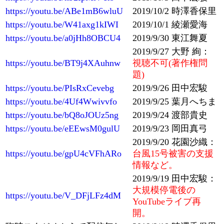
https://youtu.be/ABe1mB6wluU
2019/10/2 時澤香保里
https://youtu.be/W41axg1kIWI
2019/10/1 綾瀬愛海
https://youtu.be/a0jHh8OBCU4
2019/9/30 東江舞夏
2019/9/27 大野 絢：
https://youtu.be/BT9j4XAuhnw
視聴不可(著作権問
題)
https://youtu.be/PIsRxCevebg
2019/9/26 田中宏駿
https://youtu.be/4Uf4Wwivvfo
2019/9/25 葉月へちま
https://youtu.be/bQ8oJOUz5ng
2019/9/24 渡部貴史
https://youtu.be/eEEwsM0gulU
2019/9/23 岡田真弓
2019/9/20 花園沙織：
https://youtu.be/gpU4cVFhARo
台風15号被害の支援
情報など。
2019/9/19 田中宏駿：
大規模停電後の
https://youtu.be/V_DFjLFz4dM
YouTubeライブ再
開。