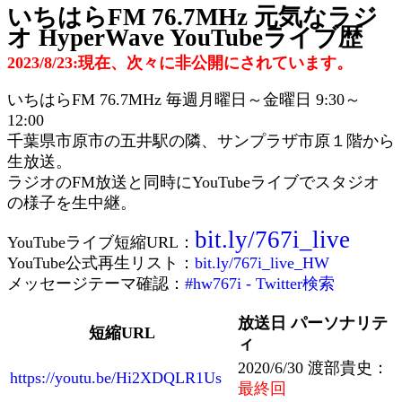
いちはらFM 76.7MHz 元気なラジ
オ HyperWave YouTubeライブ歴
2023/8/23:現在、次々に非公開にされています。
いちはらFM 76.7MHz 毎週月曜日～金曜日 9:30～
12:00
千葉県市原市の五井駅の隣、サンプラザ市原１階から
生放送。
ラジオのFM放送と同時にYouTubeライブでスタジオ
の様子を生中継。
bit.ly/767i_live
YouTubeライブ短縮URL：
YouTube公式再生リスト：
bit.ly/767i_live_HW
メッセージテーマ確認：
#hw767i - Twitter検索
放送日 パーソナリテ
短縮URL
ィ
2020/6/30 渡部貴史：
https://youtu.be/Hi2XDQLR1Us
最終回