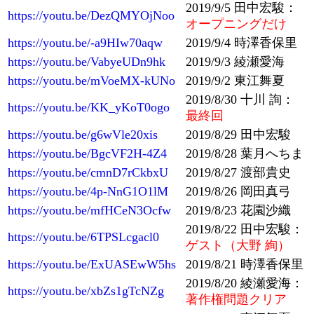
2019/9/5 田中宏駿：
https://youtu.be/DezQMYOjNoo
オープニングだけ
https://youtu.be/-a9HIw70aqw
2019/9/4 時澤香保里
https://youtu.be/VabyeUDn9hk
2019/9/3 綾瀬愛海
https://youtu.be/mVoeMX-kUNo
2019/9/2 東江舞夏
2019/8/30 十川 詢：
https://youtu.be/KK_yKoT0ogo
最終回
https://youtu.be/g6wVle20xis
2019/8/29 田中宏駿
https://youtu.be/BgcVF2H-4Z4
2019/8/28 葉月へちま
https://youtu.be/cmnD7rCkbxU
2019/8/27 渡部貴史
https://youtu.be/4p-NnG1O1lM
2019/8/26 岡田真弓
https://youtu.be/mfHCeN3Ocfw
2019/8/23 花園沙織
2019/8/22 田中宏駿：
https://youtu.be/6TPSLcgacl0
ゲスト（大野 絢）
https://youtu.be/ExUASEwW5hs
2019/8/21 時澤香保里
2019/8/20 綾瀬愛海：
https://youtu.be/xbZs1gTcNZg
著作権問題クリア