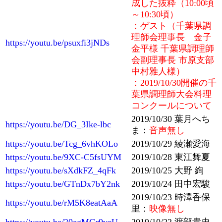
成した抜粋（10:00頃
～10:30頃）
：ゲスト（千葉県調
理師会理事長 金子
https://youtu.be/psuxfi3jNDs
金平様 千葉県調理師
会副理事長 市原支部
中村雅人様）
：2019/10/30開催の千
葉県調理師大会料理
コンクールについて
2019/10/30 葉月へち
https://youtu.be/DG_3Ike-lbc
ま：
音声無し
https://youtu.be/Tcg_6vhKOLo
2019/10/29 綾瀬愛海
https://youtu.be/9XC-C5fsUYM
2019/10/28 東江舞夏
https://youtu.be/sXdkFZ_4qFk
2019/10/25 大野 絢
https://youtu.be/GTnDx7bY2nk
2019/10/24 田中宏駿
2019/10/23 時澤香保
https://youtu.be/rM5K8eatAaA
里：
映像無し