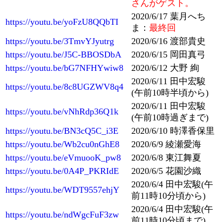
さんがゲスト。
2020/6/17 葉月へち
https://youtu.be/yoFzU8QQbTI
ま：
最終回
https://youtu.be/3TmvYJyutrg
2020/6/16 渡部貴史
https://youtu.be/J5C-BBOSDbA
2020/6/15 岡田真弓
https://youtu.be/bG7NFHYwiw8
2020/6/12 大野 絢
2020/6/11 田中宏駿
https://youtu.be/8c8UGZWV8q4
(午前10時半頃から)
2020/6/11 田中宏駿
https://youtu.be/vNhRdp36Q1k
(午前10時過ぎまで)
https://youtu.be/BN3cQ5C_i3E
2020/6/10 時澤香保里
https://youtu.be/Wb2cu0nGhE8
2020/6/9 綾瀬愛海
https://youtu.be/eVmuooK_pw8
2020/6/8 東江舞夏
https://youtu.be/0A4P_PKRIdE
2020/6/5 花園沙織
2020/6/4 田中宏駿(午
https://youtu.be/WDT9557ehjY
前11時10分頃から)
2020/6/4 田中宏駿(午
https://youtu.be/ndWgcFuF3zw
前11時10分頃まで)