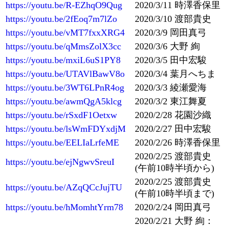
https://youtu.be/R-EZhqO9Qug
2020/3/11 時澤香保里
https://youtu.be/2fEoq7m7lZo
2020/3/10 渡部貴史
https://youtu.be/vMT7fxxXRG4
2020/3/9 岡田真弓
https://youtu.be/qMmsZolX3cc
2020/3/6 大野 絢
https://youtu.be/mxiL6uS1PY8
2020/3/5 田中宏駿
https://youtu.be/UTAVlBawV8o
2020/3/4 葉月へちま
https://youtu.be/3WT6LPnR4og
2020/3/3 綾瀬愛海
https://youtu.be/awmQgA5klcg
2020/3/2 東江舞夏
https://youtu.be/rSxdF1Oetxw
2020/2/28 花園沙織
https://youtu.be/lsWmFDYxdjM
2020/2/27 田中宏駿
https://youtu.be/EELIaLrfeME
2020/2/26 時澤香保里
2020/2/25 渡部貴史
https://youtu.be/ejNgwvSreuI
(午前10時半頃から)
2020/2/25 渡部貴史
https://youtu.be/AZqQCcJujTU
(午前10時半頃まで)
https://youtu.be/hMomhtYrm78
2020/2/24 岡田真弓
2020/2/21 大野 絢：