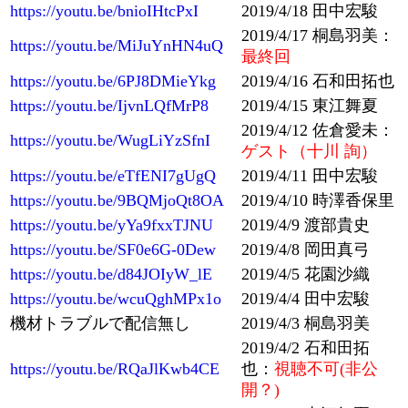
https://youtu.be/bnioIHtcPxI
2019/4/18 田中宏駿
2019/4/17 桐島羽美：
https://youtu.be/MiJuYnHN4uQ
最終回
https://youtu.be/6PJ8DMieYkg
2019/4/16 石和田拓也
https://youtu.be/IjvnLQfMrP8
2019/4/15 東江舞夏
2019/4/12 佐倉愛未：
https://youtu.be/WugLiYzSfnI
ゲスト（十川 詢）
https://youtu.be/eTfENI7gUgQ
2019/4/11 田中宏駿
https://youtu.be/9BQMjoQt8OA
2019/4/10 時澤香保里
https://youtu.be/yYa9fxxTJNU
2019/4/9 渡部貴史
https://youtu.be/SF0e6G-0Dew
2019/4/8 岡田真弓
https://youtu.be/d84JOIyW_lE
2019/4/5 花園沙織
https://youtu.be/wcuQghMPx1o
2019/4/4 田中宏駿
機材トラブルで配信無し
2019/4/3 桐島羽美
2019/4/2 石和田拓
https://youtu.be/RQaJlKwb4CE
也：
視聴不可(非公
開？)