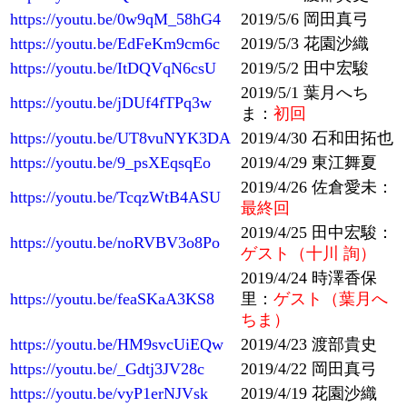
https://youtu.be/0w9qM_58hG4
2019/5/6 岡田真弓
https://youtu.be/EdFeKm9cm6c
2019/5/3 花園沙織
https://youtu.be/ItDQVqN6csU
2019/5/2 田中宏駿
2019/5/1 葉月へち
https://youtu.be/jDUf4fTPq3w
ま：
初回
https://youtu.be/UT8vuNYK3DA
2019/4/30 石和田拓也
https://youtu.be/9_psXEqsqEo
2019/4/29 東江舞夏
2019/4/26 佐倉愛未：
https://youtu.be/TcqzWtB4ASU
最終回
2019/4/25 田中宏駿：
https://youtu.be/noRVBV3o8Po
ゲスト（十川 詢）
2019/4/24 時澤香保
https://youtu.be/feaSKaA3KS8
里：
ゲスト（葉月へ
ちま）
https://youtu.be/HM9svcUiEQw
2019/4/23 渡部貴史
https://youtu.be/_Gdtj3JV28c
2019/4/22 岡田真弓
https://youtu.be/vyP1erNJVsk
2019/4/19 花園沙織