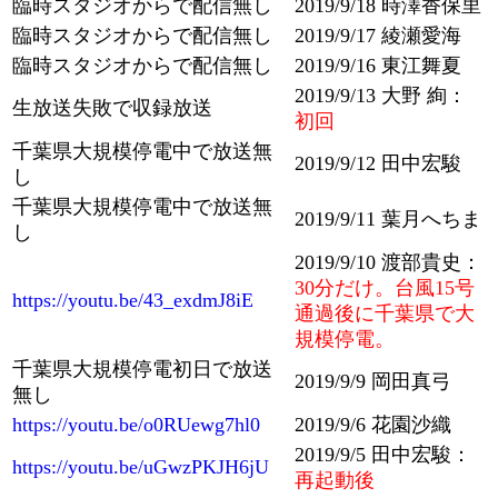
臨時スタジオからで配信無し
2019/9/18 時澤香保里
臨時スタジオからで配信無し
2019/9/17 綾瀬愛海
臨時スタジオからで配信無し
2019/9/16 東江舞夏
2019/9/13 大野 絢：
生放送失敗で収録放送
初回
千葉県大規模停電中で放送無
2019/9/12 田中宏駿
し
千葉県大規模停電中で放送無
2019/9/11 葉月へちま
し
2019/9/10 渡部貴史：
30分だけ。台風15号
https://youtu.be/43_exdmJ8iE
通過後に千葉県で大
規模停電。
千葉県大規模停電初日で放送
2019/9/9 岡田真弓
無し
https://youtu.be/o0RUewg7hl0
2019/9/6 花園沙織
2019/9/5 田中宏駿：
https://youtu.be/uGwzPKJH6jU
再起動後