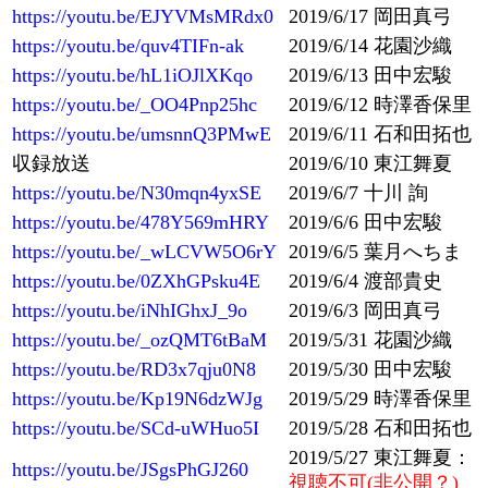
https://youtu.be/EJYVMsMRdx0
2019/6/17 岡田真弓
https://youtu.be/quv4TIFn-ak
2019/6/14 花園沙織
https://youtu.be/hL1iOJlXKqo
2019/6/13 田中宏駿
https://youtu.be/_OO4Pnp25hc
2019/6/12 時澤香保里
https://youtu.be/umsnnQ3PMwE
2019/6/11 石和田拓也
収録放送
2019/6/10 東江舞夏
https://youtu.be/N30mqn4yxSE
2019/6/7 十川 詢
https://youtu.be/478Y569mHRY
2019/6/6 田中宏駿
https://youtu.be/_wLCVW5O6rY
2019/6/5 葉月へちま
https://youtu.be/0ZXhGPsku4E
2019/6/4 渡部貴史
https://youtu.be/iNhIGhxJ_9o
2019/6/3 岡田真弓
https://youtu.be/_ozQMT6tBaM
2019/5/31 花園沙織
https://youtu.be/RD3x7qju0N8
2019/5/30 田中宏駿
https://youtu.be/Kp19N6dzWJg
2019/5/29 時澤香保里
https://youtu.be/SCd-uWHuo5I
2019/5/28 石和田拓也
2019/5/27 東江舞夏：
https://youtu.be/JSgsPhGJ260
視聴不可(非公開？)