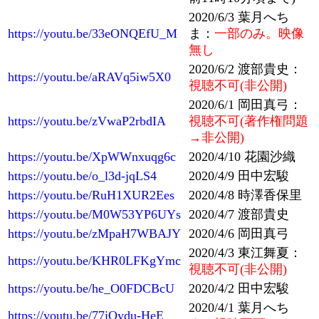
2020/6/3 葉月へち
https://youtu.be/33eONQEfU_M
ま：
一部のみ。映像
無し
2020/6/2 渡部貴史：
https://youtu.be/aRAVq5iw5X0
視聴不可(非公開)
2020/6/1 岡田真弓：
https://youtu.be/zVwaP2rbdIA
視聴不可(著作権問題
→非公開)
https://youtu.be/XpWWnxuqg6c
2020/4/10 花園沙織
https://youtu.be/o_l3d-jqLS4
2020/4/9 田中宏駿
https://youtu.be/RuH1XUR2Ees
2020/4/8 時澤香保里
https://youtu.be/M0W53YP6UYs
2020/4/7 渡部貴史
https://youtu.be/zMpaH7WBAJY
2020/4/6 岡田真弓
2020/4/3 東江舞夏：
https://youtu.be/KHR0LFKgYmc
視聴不可(非公開)
https://youtu.be/he_O0FDCBcU
2020/4/2 田中宏駿
2020/4/1 葉月へち
https://youtu.be/77iOydu-HeE