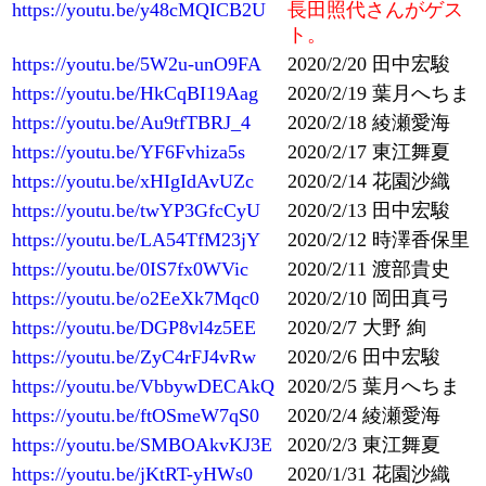
https://youtu.be/y48cMQICB2U
長田照代さんがゲス
ト。
https://youtu.be/5W2u-unO9FA
2020/2/20 田中宏駿
https://youtu.be/HkCqBI19Aag
2020/2/19 葉月へちま
https://youtu.be/Au9tfTBRJ_4
2020/2/18 綾瀬愛海
https://youtu.be/YF6Fvhiza5s
2020/2/17 東江舞夏
https://youtu.be/xHIgIdAvUZc
2020/2/14 花園沙織
https://youtu.be/twYP3GfcCyU
2020/2/13 田中宏駿
https://youtu.be/LA54TfM23jY
2020/2/12 時澤香保里
https://youtu.be/0IS7fx0WVic
2020/2/11 渡部貴史
https://youtu.be/o2EeXk7Mqc0
2020/2/10 岡田真弓
https://youtu.be/DGP8vl4z5EE
2020/2/7 大野 絢
https://youtu.be/ZyC4rFJ4vRw
2020/2/6 田中宏駿
https://youtu.be/VbbywDECAkQ
2020/2/5 葉月へちま
https://youtu.be/ftOSmeW7qS0
2020/2/4 綾瀬愛海
https://youtu.be/SMBOAkvKJ3E
2020/2/3 東江舞夏
https://youtu.be/jKtRT-yHWs0
2020/1/31 花園沙織