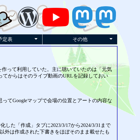
予定表
その他